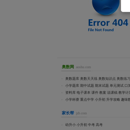
奥数网
aoshu.com
奥数题库
奥数天天练
奥数知识点
奥数练
小学题库
期中试题
期末试题
单元测试
口
资料库
电子课本
课件
教案
说课稿
教学计
小学杯赛
重点中学
小升初
升学攻略
趣味
家长帮
jzb.com
幼升小
小升初
中考
高考