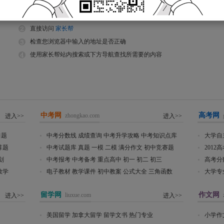
返回到刚才的页面
直接访问
家长帮
检查您浏览器中输入的地址是否正确
使用家长帮站内搜索或下方导航查找所需要的内容
中考网
高考网
zhongkao.com
进入>>
进入>>
习题
中考分数线
成绩查询
中考升学攻略
中考知识点库
大学自
算题
中考试题库
真题
一模
二模
满分作文
初中竞赛题
2012
划
中考报考
中考备考
重点高中
初一
初二
初三
高考分
数学
电子教材
教学课件
初中教案
公式大全
三角函数
大学专
留学网
作文网
liuxue.com
进入>>
进入>>
美国留学
加拿大留学
留学文书
热门专业
小学作