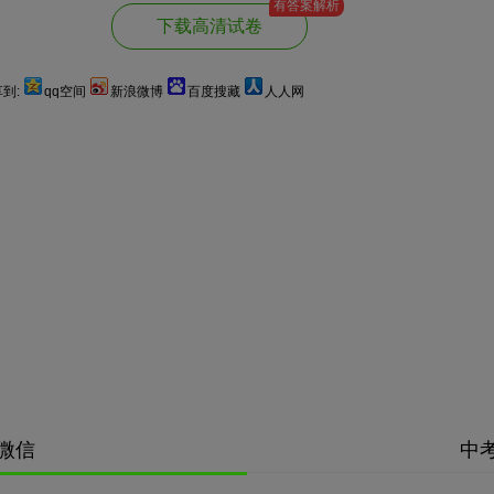
有答案解析
下载高清试卷
到:
qq空间
新浪微博
百度搜藏
人人网
微信
中