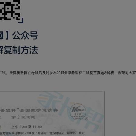
区二试。天津奥数网在考试后及时发布2015天津希望杯二试初三真题&解析，希望对大