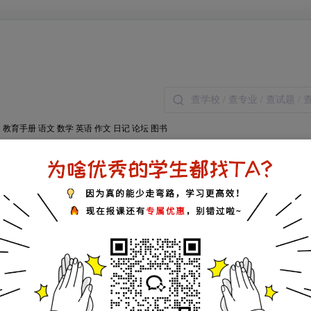
题
教育手册
语文
数学
英语
作文
日记
论坛
图书
全部
奥数
中考
高考
英语
幼教
作文
留学
社
热搜：
您要浏览的页面暂时无法访问或不
您也可以尝试以下操作：