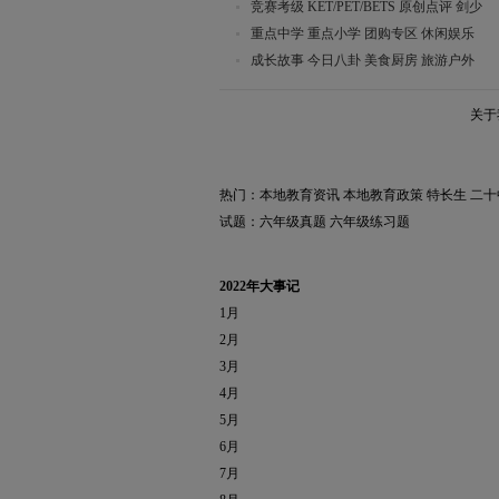
竞赛考级
KET/PET/BETS
原创点评
剑少
重点中学
重点小学
团购专区
休闲娱乐
成长故事
今日八卦
美食厨房
旅游户外
关于
热门：
本地教育资讯
本地教育政策
特长生
二十
试题：
六年级真题
六年级练习题
2022年大事记
1月
2月
3月
4月
5月
6月
7月