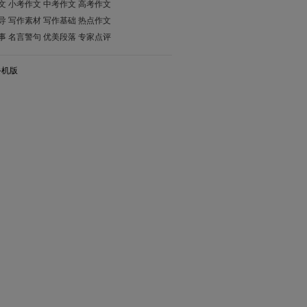
文
小考作文
中考作文
高考作文
导
写作素材
写作基础
热点作文
事
名言警句
优美段落
专家点评
手机版