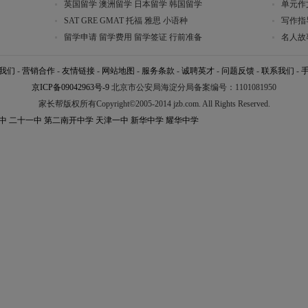
英国留学
澳洲留学
日本留学
韩国留学
单元作
SAT
GRE
GMAT
托福
雅思
小语种
写作指
留学申请
留学费用
留学签证
行前准备
名人故
我们
-
营销合作
-
友情链接
-
网站地图
-
服务条款
-
诚聘英才
-
问题反馈
-
联系我们
-
京ICP备09042963号-9
北京市公安局海淀分局备案编号：1101081950
家长帮版权所有Copyright©2005-2014 jzb.com. All Rights Reserved.
中
二十一中
第二南开中学
天津一中
新华中学
耀华中学