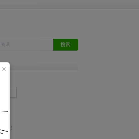
搜索
×
区
搜 索
存在！