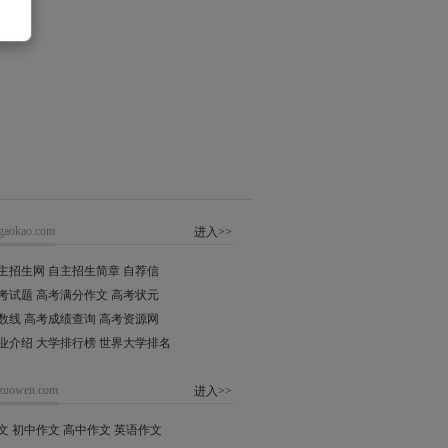
gaokao.com
进入>>
主招生网
自主招生简章
自荐信
高考试题
高考满分作文
高考状元
数线
高考成绩查询
高考资源网
业介绍
大学排行榜
世界大学排名
zuowen.com
进入>>
文
初中作文
高中作文
英语作文