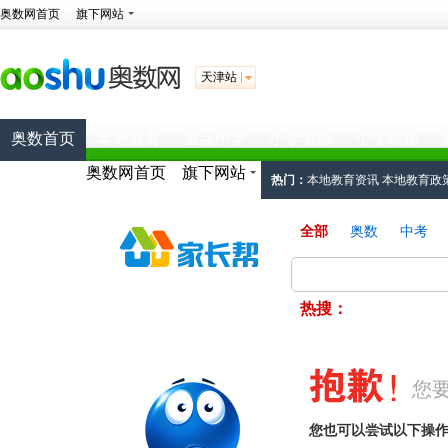
奥数网首页
旗下网站
天津站
奥数首页
本地教育
重点中学
小学资源
小学试题
奥数网首页
旗下网站
热门：
本地教育资讯
本地教育政
试题：
六年级真题
六年级练习题
全部
奥数
中考
热搜：
您
您也可以尝试以下操