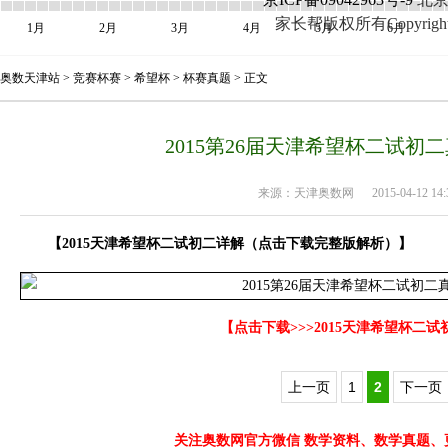
家长帮版权所有Copyright©2005
1月
2月
3月
4月
5月
6月
奥数天津站
>
竞赛杯赛
>
希望杯
>
杯赛真题
> 正文
2015第26届天津希望杯二试初二
来源：
天津奥数网
2015-04-12 14:3
【2015天津希望杯二试初二详解
（点击下载完整版解析）
】
【点击下载>>>2015天津希望杯二
上一页
1
2
下一页
关注奥数网官方微信 数学资料、数学真题、