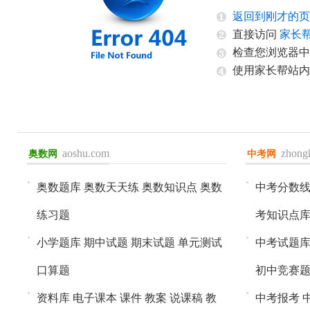
返回到刚才的页
直接访问
家长
检查您浏览器中
使用家长帮站内
aoshu.com
zhong
奥数网
进入>>
中考网
进入>>
奥数题库
奥数天天练
奥数知识点
奥数
中考分数
练习题
考知识点
小学题库
期中试题
期末试题
单元测试
中考试题
口算题
初中竞赛
资料库
电子课本
课件
教案
说课稿
教
中考报考