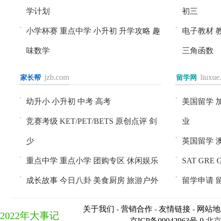
学计划
初三
小学杯赛
重点中学
小升初
升学攻略
趣
电子教材
味数学
三角函数
jzb.com
liuxue
家长帮
进入>>
留学网
进入>>
幼升小
小升初
中考
高考
美国留学
竞赛考级
KET/PET/BETS
原创点评
剑
业
少
英国留学
重点中学
重点小学
团购专区
休闲娱乐
SAT
GRE
成长故事
今日八卦
美食厨房
旅游户外
留学申请
关于我们
-
营销合作
-
友情链接
-
网站地
2022年大事记
京ICP备09042963号-9
北京